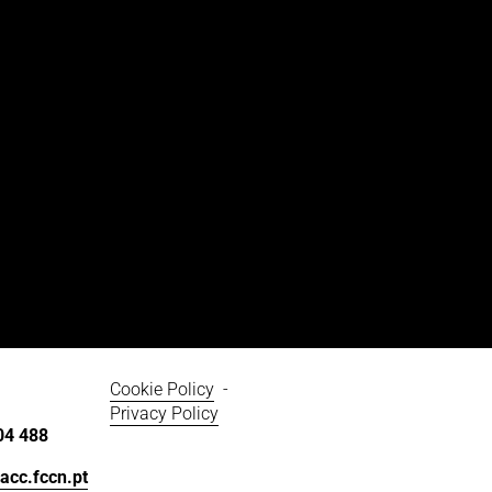
Cookie Policy
  - 
Privacy Policy
04 488
acc.fccn.pt