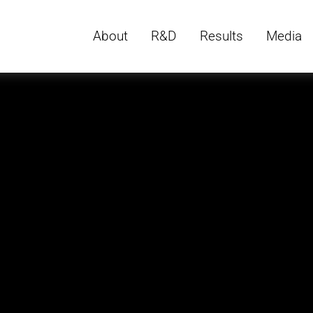
About
R&D
Results
Media