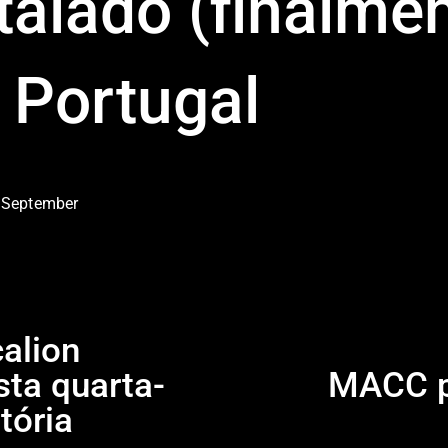
talado (finalme
 Portugal
 September
alion
sta quarta-
MACC pa
N
e
tória
x