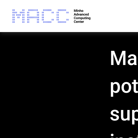
Mai
pot
su