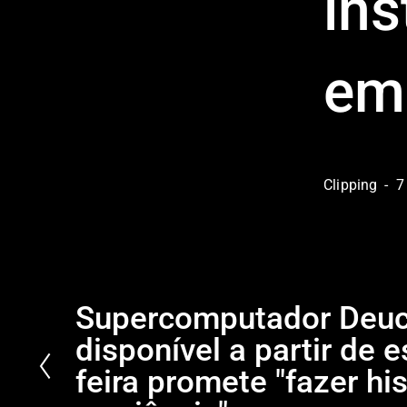
ins
em
Clipping
7
Supercomputador Deuc
P
r
disponível a partir de e
e
feira promete "fazer his
v