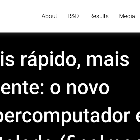
About
R&D
Results
Media
s rápido, mais
ente: o novo
percomputador 