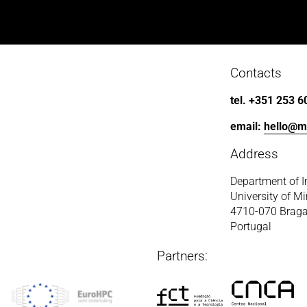
t
Contacts
tel. +351 253 6
email: 
hello@m
Address
Department of I
University of M
4710-070 Brag
Portugal
Partners: