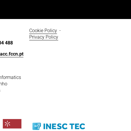
Cookie Policy
  - 
Privacy Policy
04 488
acc.fccn.pt
nformatics
inho
a