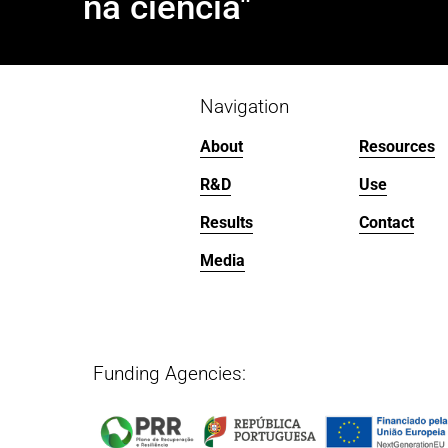
na ciência"
i
o
u
s
Navigation
About
Resources
R&D
Use
Results
Contact
Media
Funding Agencies:   