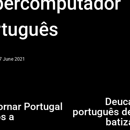
percomputador
rtuguês
7 June 2021
Deuc
N
ornar Portugal
e
português d
os a
x
batiz
t