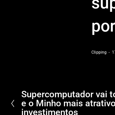
su
po
Clipping
1
Supercomputador vai t
P
r
e o Minho mais atrativ
e
investimentos
v