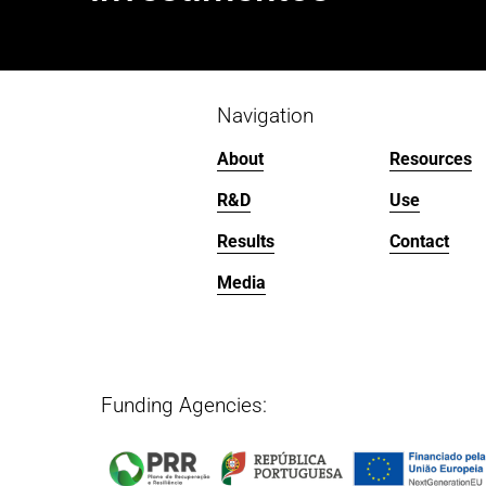
i
o
u
s
Navigation
About
Resources
R&D
Use
Results
Contact
Media
Funding Agencies:   