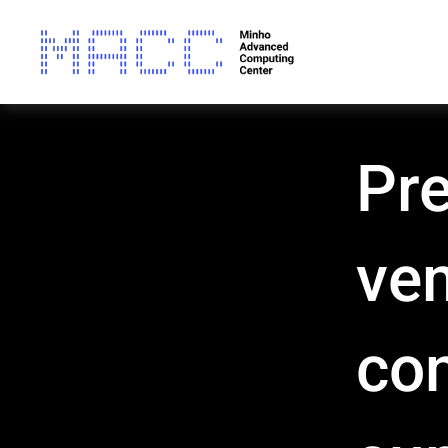
Pre
ve
co