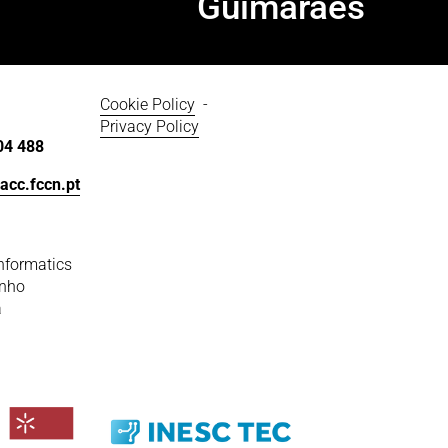
Guimarães
Cookie Policy
  - 
Privacy Policy
04 488
acc.fccn.pt
nformatics
inho
a