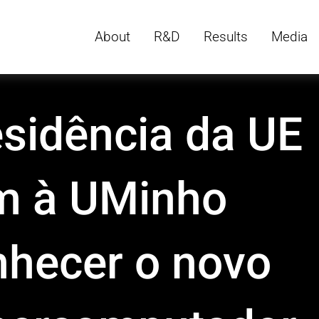
About
R&D
Results
Media
sidência da UE
m à UMinho
nhecer o novo