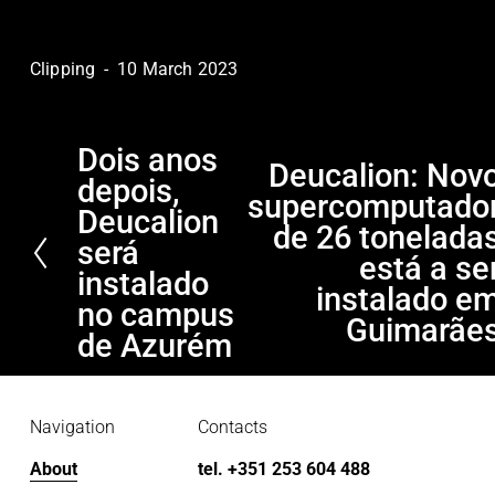
Clipping
10 March 2023
Dois anos
P
Deucalion: Nov
N
depois,
r
supercomputado
e
e
Deucalion
x
de 26 tonelada
v
será
t
está a se
i
instalado
instalado e
o
no campus
Guimarãe
u
de Azurém
s
Navigation
Contacts
About
tel. +351 253 604 488