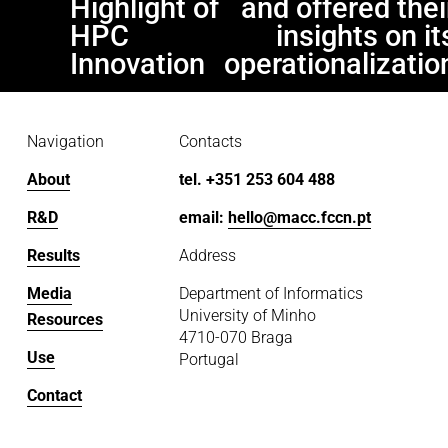
Highlight of
and offered thei
u
HPC
insights on it
s
Innovation
operationalizatio
Navigation
Contacts
About
tel. +351 253 604 488
R&D
email: 
hello@macc.fccn.pt
Results
Address
Media
Department of Informatics
University of Minho
Resources
4710-070 Braga
Use
Portugal
Contact