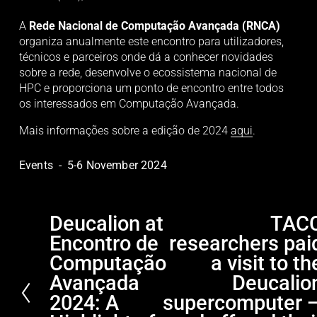
A 
Rede Nacional de Computação Avançada (RNCA)
organiza anualmente este encontro para utilizadores, 
técnicos e parceiros onde dá a conhecer novidades 
sobre a rede, desenvolve o ecossistema nacional de 
HPC e proporciona um ponto de encontro entre todos 
os interessados em Computação Avançada. 
Mais informações sobre a edição de 2024 
aqui
. 
Events
5-6 November 2024
Deucalion at
TAC
P
N
Encontro de
researchers pai
r
e
e
x
Computação
a visit to th
v
t
Avançada
Deucalio
i
2024: A
supercomputer 
o