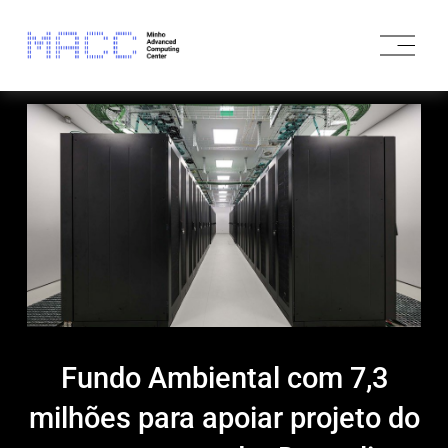
O
p
e
n
M
e
n
u
Fundo Ambiental com 7,3
milhões para apoiar projeto do